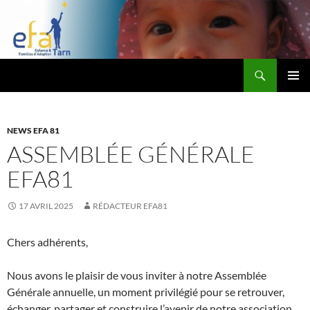
Aller
au
contenu
Recherche
Efa81.org
MENU
PRINCI
NEWS EFA 81
ASSEMBLÉE GÉNÉRALE
EFA81
17 AVRIL 2025
RÉDACTEUR EFA81
Chers adhérents,
Nous avons le plaisir de vous inviter à notre Assemblée
Générale annuelle, un moment privilégié pour se retrouver,
échanger, partager et construire l’avenir de notre association.